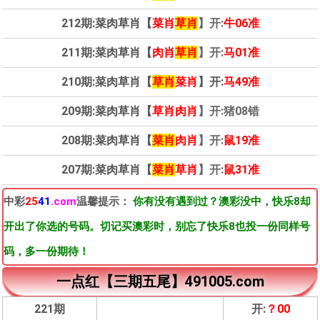
212期:菜肉草肖【
菜
肖
草
肖
】开:
牛06准
211期:菜肉草肖【
肉
肖
草
肖
】开:
马01准
210期:菜肉草肖【
草
肖
菜
肖
】开:
马49准
209期:菜肉草肖【
草
肖
肉
肖
】开:猪08错
208期:菜肉草肖【
菜
肖
肉
肖
】开:
鼠19准
207期:菜肉草肖【
菜
肖
草
肖
】开:
鼠31准
中彩
25
41
.com
温馨提示：
你有没有遇到过？澳彩没中，快乐8却
开出了你选的号码。切记买澳彩时，别忘了快乐8也投一份同样号
码，多一份期待！
一点红【三期五尾】491005.com
221期
开:
？00