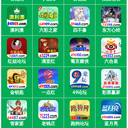
澳利澳
六彩之家
四不像
东方心经
红姐论坛
满堂红
葡京赌侠
六合皇
金钥匙
一点红
49论坛
彩票赢家
管家婆
老钱庄
跑狗论坛
蓝月亮