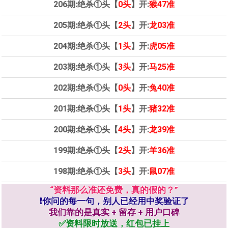
206期:绝杀①头【
0头
】开:
猴47准
205期:绝杀①头【
2头
】开:
龙03准
204期:绝杀①头【
1头
】开:
虎05准
203期:绝杀①头【
3头
】开:
马25准
202期:绝杀①头【
0头
】开:
兔40准
201期:绝杀①头【
1头
】开:
猪32准
200期:绝杀①头【
4头
】开:
龙39准
199期:绝杀①头【
2头
】开:
羊36准
198期:绝杀①头【
3头
】开:
鼠07准
“资料那么准还免费，真的假的？”
❗你问的每一句，别人已经用中奖验证了
我们靠的是真实 + 留存 + 用户口碑
✅资料限时放送，红包已挂上