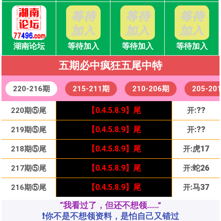
湖南论坛
等待加入
等待加入
等待加入
五期必中疯狂五尾中特
220-216期
215-211期
210-206期
205-20
【0.4.5.8.9】尾
:
??
030期⑤尾
220期⑤尾
【0.4.5.8.9】尾
开:
开
蛇13
【0.4.5.8.9】尾
:
??
029期⑤尾
219期⑤尾
【0.4.5.8.9】尾
开:
开
蛇13
【0.4.5.8.9】尾
:
虎17
028期⑤尾
218期⑤尾
【0.4.5.8.9】尾
开
开:
蛇13
【0.4.5.8.9】尾
:
蛇26
027期⑤尾
217期⑤尾
【0.4.5.8.9】尾
开
开:
蛇13
【0.4.5.8.9】尾
:
马37
026期⑤尾
216期⑤尾
【0.4.5.8.9】尾
开
开:
蛇13
“我看过了，但还不想领……”
❗你不是不想领资料，是怕自己又错过