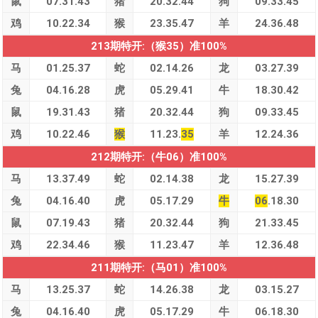
鼠
07.31.43
猪
20.32.44
狗
09.33.45
鸡
10.22.34
猴
23.35.47
羊
24.36.48
213期特开:（猴35）准100%
马
01.25.37
蛇
02.14.26
龙
03.27.39
兔
04.16.28
虎
05.29.41
牛
18.30.42
鼠
19.31.43
猪
20.32.44
狗
09.33.45
鸡
10.22.46
猴
11.23.
35
羊
12.24.36
212期特开:（牛06）准100%
马
13.37.49
蛇
02.14.38
龙
15.27.39
兔
04.16.40
虎
05.17.29
牛
06
.18.30
鼠
07.19.43
猪
20.32.44
狗
21.33.45
鸡
22.34.46
猴
11.23.47
羊
12.36.48
211期特开:（马01）准100%
马
13.25.37
蛇
14.26.38
龙
03.15.27
兔
04.16.40
虎
05.17.29
牛
06.18.30