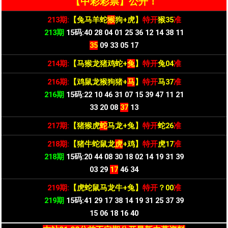
【中彩彩票】公开！
213期:
【兔马羊蛇
猴
狗+虎】
特开
猴35
准
213期
15码:40 28 04 01 25 36 12 14 38 11
35
09 33 05 17
214期:
【马猴龙猪鸡蛇+
兔
】
特开
兔04
准
216期:
【鸡鼠龙猴狗猪+
马
】
特开
马37
准
216期
15码:22 10 46 31 07 15 39 47 11 21
33 20 08
37
13
217期:
【猪猴虎
蛇
马龙+兔】
特开
蛇26
准
218期:
【猪牛蛇鼠龙
虎
+鸡】
特开
虎17
准
218期
15码:20 44 08 30 18 02 14 19 31 39
03 29
17
46 34
219期:
【虎蛇鼠马龙牛+兔】
特开
？00
准
219期
15码:41 29 17 38 14 19 31 25 37 39
15 06 18 16 40