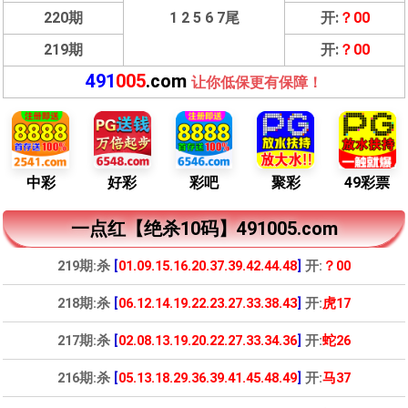
220期
1 2 5 6 7尾
开:
？00
219期
开:
？00
491
005
.com
让你低保更有保障！
中彩
好彩
彩吧
聚彩
49彩票
一点红【绝杀10码】491005.com
219期:杀
[
01.09.15.16.20.37.39.42.44.48
]
开:
？00
218期:杀
[
06.12.14.19.22.23.27.33.38.43
]
开:
虎17
217期:杀
[
02.08.13.19.20.22.27.33.34.36
]
开:
蛇26
216期:杀
[
05.13.18.29.36.39.41.45.48.49
]
开:
马37