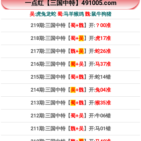
一点红【三国中特】491005.com
吴
:虎兔龙蛇
蜀
:马羊猴鸡
魏
:鼠牛狗猪
219期:三国中特【
蜀
+魏
】开:
？00准
218期:三国中特【
蜀
+
吴
】开:
虎17准
217期:三国中特【
魏
+
吴
】开:
蛇26准
216期:三国中特【
蜀
+吴
】开:
马37准
215期:三国中特【
蜀+魏
】开:蛇14错
214期:三国中特【
吴
+
魏
】开:
兔04准
213期:三国中特【
蜀
+
魏
】开:
猴35准
212期:三国中特【
蜀
+
吴
】开:牛06错
211期:三国中特【
魏
+
吴
】开:马01错